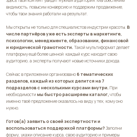
здесь твой контент увидит нужная аудитория. Мы обеспечим
видимость, повысим конверсию и поддержим продвижение,
чтобы твои знания работали на результат.
Мы открыты не только для специалистов индустрии красоты.
В
числе партнёров уже есть эксперты в маркетинге,
психологии, менеджменте, образовании, финансовой
и юридической грамотности.
Такой мультиформат делает
платформу ещё более ценной: каждый курс находит свою
аудиторию, а эксперты получают новые источники дохода.
Сейчас в приложении организовано
6 тематических
разделов, каждый из которых делится на 7
подразделов с несколькими курсами внутри.
При
необходимости
мы быстро расширяем каталог,
чтобы
именно твоё предложение оказалось на виду у тех, кому оно
нужно.
Готов(а) заявить о своей экспертности и
воспользоваться поддержкой платформы?
Заполни
форму, укажи описание курса, свою аудиторию и примеры