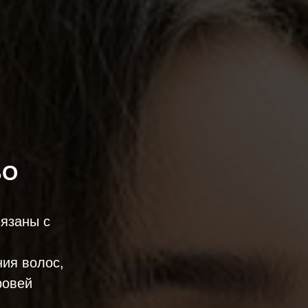
ВО
язаны с
ния волос,
ровей