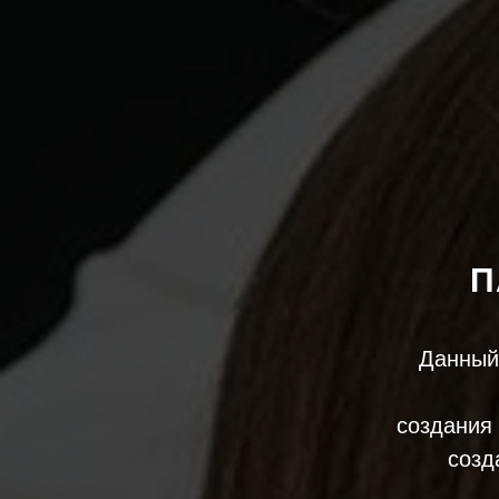
П
Данный
создания 
созд